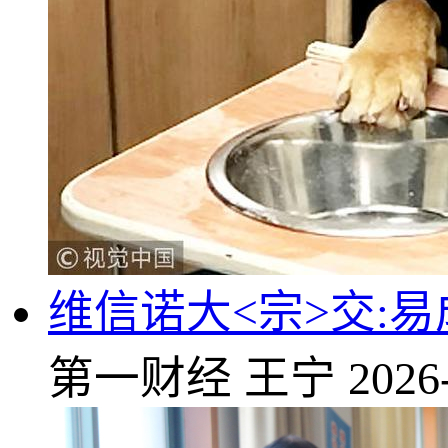
维信诺大<宗>交:易成
第一财经
王宁
2026