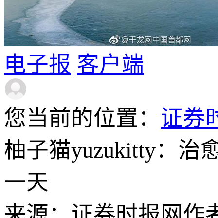
电子报
客户端
您当前的位置：
证券
柚子猫yuzukitt
一天
来源：证券时报网
作