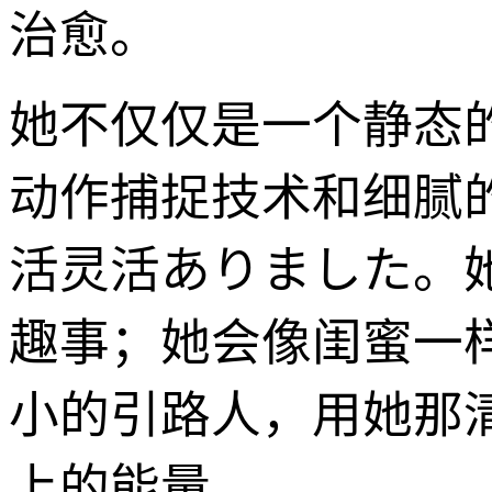
治愈。
她不仅仅是一个静态
动作捕捉技术和细腻的情
活灵活ありました。
趣事；她会像闺蜜一
小的引路人，用她那
上的能量。