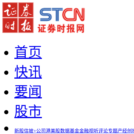
首页
快讯
要闻
股市
新股
信披+
公司
港美股
数据
基金
金融
视听
评论
专题
产经
创