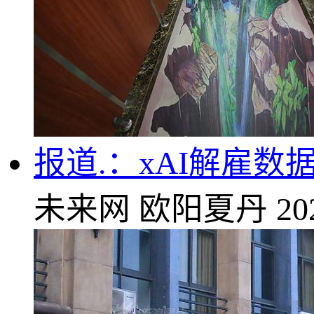
报道.：xAI解雇数
未来网
欧阳夏丹
20